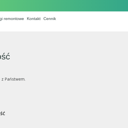
gi remontowe
Kontakt
Cennik
ość
ę z Państwem.
ŚĆ